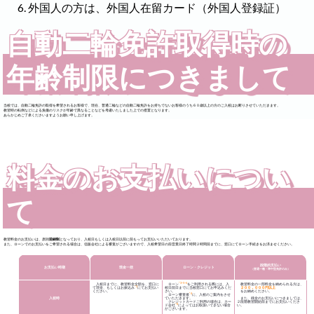
外国人の方は、外国人在留カード（外国人登録証）
自動二輪免許取得時の
年齢制限につきまして
当校では、自動二輪免許の取得を希望されるお客様で、現在、普通二輪などの自動二輪免許をお持ちでないお客様のうち６０歳以上の方のご入校はお断りさせていただきます。
教習時の転倒などによる負傷のリスクが年齢で異なることなどを考慮いたしました上での措置となります。
あらかじめご了承くださいますようお願い申し上げます。
料金のお支払いについ
て
教習料金のお支払いは、原則
前納制
となっており、入校日もしくは入校日以前に前もってお支払いいただいております。
また、ローンでのお支払いをご希望される場合は、信販会社による審査がございますので、入校希望日の前営業日終了時間２時間前までに、窓口にてローン手続きをお済ませください。
段階的支払い
お支払い時期
現金一括
ローン・クレジット
（普通一種・準中型免許のみ）
*3･5･6
入校日までに、教習料金全額を、窓口に
ローン
をご利用される際には、入
教習料金の一部料金を納められる方は、
*2
て現金、もしくはお振込み
にてお支払い
校日前日までに当校窓口にてお申込みくだ
２００，０００円以上
ください。
さい。
をお納めください。
*4
ローン審査後
に、入校のご案内をさせ
入校時
ていただきます。
また、残金のお支払いにつきましては、
クレジットカードご利用の場合は、カー
２段階教習開始前までにお支払いくださ
*8
ド会社
によってはお取扱いできない場合
い。
がございます。