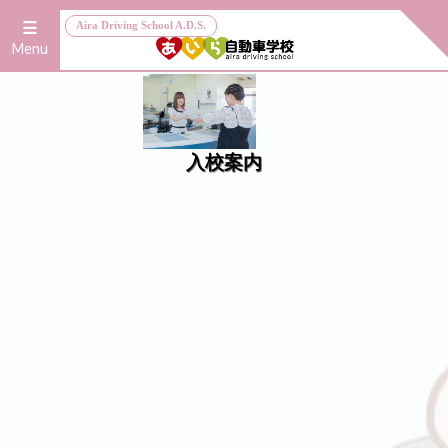
≡
Aira Driving School A.D.S.
Menu
入校案内