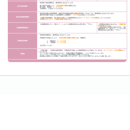
初回修了検定受験料は、教習料金に含まれています。
修了検定不合格により、
２回目以降の受験
が必要な方は
修了検定受検時
修了検定 受験料：
５，５００円
を受験時に、お支払いいただきます。
仮免学科試験の初回受験料・仮免許学科試験合格時の仮免許申請代につきましては、教習料金に含まれております。
仮免学科試験不合格による再受験時には受験料
１，８００円
をお支払いいただきます。
仮免学科試験受験時
１段階の延長時間分、修了検定不合格による補習時間分などの
オーバーチケット代の清算
をしていただきます。
未清算のままですと、２段階の教習に進めません。
*10
２段階教習前までに、窓口にて、しっかりと仮運転免許証をお受け取り
下さい。
教習料金未納分がある方は、
２段階の教
習を受講できません
。
料金未納分の精算がお済みの方は、２段
２段階教習開始前に
階教習前までに、窓口にて、しっかりと仮
*10
運転免許証をお受け取り
下さい。
初回検定受験料は、教習料金に含まれています。
卒業検定不合格などにより、
２回目以降の受験が必要な方
は、受験時に
卒業検定受検時
四輪免許：
５，５００円
二輪免許：
３，３００円
をお支払いください。
ご卒業の際に、２段階の延長時間分、卒業検定不合格による補習時間分などが発生している方は、
オーバーチケット代の清算
をして
いただきます。
チケット代のご清算を済まされるまで、卒業証明書等の関係書類は、こちらでお預かりいたします。
卒業時
オーバーチケット代の無い方は、そのまま卒業証明書をお受取りになれます。
証明書をお受取りになる際は、印鑑が必要となりますので、あらかじめご用意下さいますようお願い致します。
<<ご注意>>
教習料金の内容・金額などにつきましては、各車種のページをご覧いただくか、弊校窓口までお電話などにてご確認下さい。
普通車
to Top
二輪車